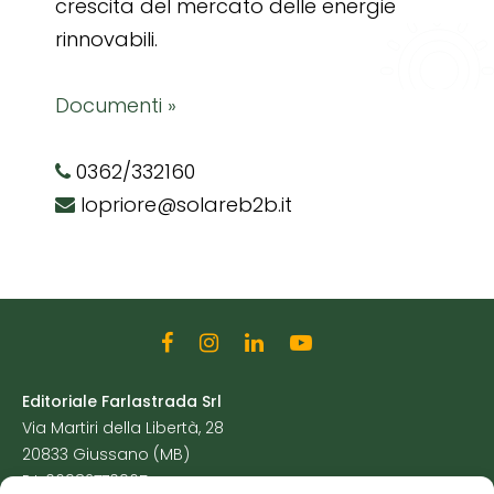
crescita del mercato delle energie
rinnovabili.
Documenti »
0362/332160
lopriore@solareb2b.it
Editoriale Farlastrada Srl
Via Martiri della Libertà, 28
20833 Giussano (MB)
P.I. 06982770965