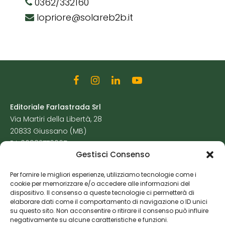
0362/332160
lopriore@solareb2b.it
Editoriale Farlastrada Srl
Via Martiri della Libertà, 28
20833 Giussano (MB)
P.I. 06982770965
Gestisci Consenso
Privacy Policy
Per fornire le migliori esperienze, utilizziamo tecnologie come i
Cookie Policy
cookie per memorizzare e/o accedere alle informazioni del
Risorse Aggiuntive
dispositivo. Il consenso a queste tecnologie ci permetterà di
elaborare dati come il comportamento di navigazione o ID unici
su questo sito. Non acconsentire o ritirare il consenso può influire
negativamente su alcune caratteristiche e funzioni.