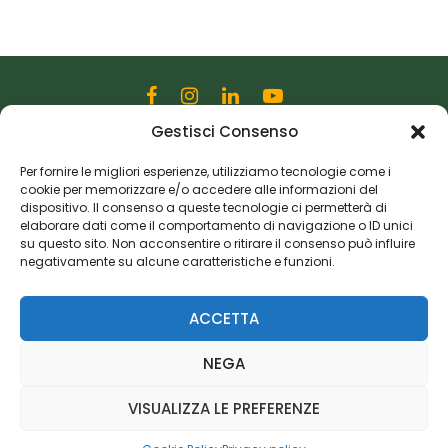
Gestisci Consenso
Editoriale Farlastrada Srl
Per fornire le migliori esperienze, utilizziamo tecnologie come i
Via Martiri della Libertà, 28
cookie per memorizzare e/o accedere alle informazioni del
20833 Giussano (MB)
dispositivo. Il consenso a queste tecnologie ci permetterà di
P.I. 06982770965
elaborare dati come il comportamento di navigazione o ID unici
su questo sito. Non acconsentire o ritirare il consenso può influire
negativamente su alcune caratteristiche e funzioni.
Privacy Policy
Cookie Policy
Risorse Aggiuntive
ACCETTA
NEGA
VISUALIZZA LE PREFERENZE