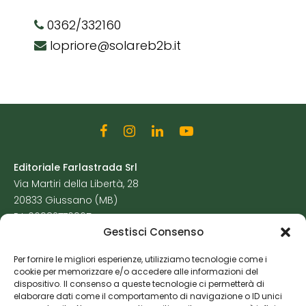
0362/332160
lopriore@solareb2b.it
Editoriale Farlastrada Srl
Via Martiri della Libertà, 28
20833 Giussano (MB)
P.I. 06982770965
Gestisci Consenso
Privacy Policy
Per fornire le migliori esperienze, utilizziamo tecnologie come i
Cookie Policy
cookie per memorizzare e/o accedere alle informazioni del
Risorse Aggiuntive
dispositivo. Il consenso a queste tecnologie ci permetterà di
elaborare dati come il comportamento di navigazione o ID unici