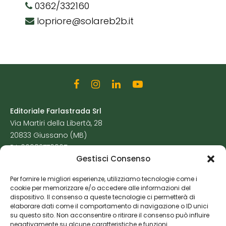
0362/332160
lopriore@solareb2b.it
Editoriale Farlastrada Srl
Via Martiri della Libertà, 28
20833 Giussano (MB)
P.I. 06982770965
Gestisci Consenso
Privacy Policy
Per fornire le migliori esperienze, utilizziamo tecnologie come i
Cookie Policy
cookie per memorizzare e/o accedere alle informazioni del
Risorse Aggiuntive
dispositivo. Il consenso a queste tecnologie ci permetterà di
elaborare dati come il comportamento di navigazione o ID unici
su questo sito. Non acconsentire o ritirare il consenso può influire
negativamente su alcune caratteristiche e funzioni.