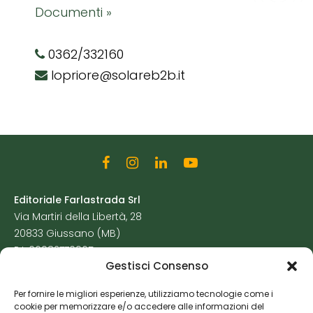
Documenti »
0362/332160
lopriore@solareb2b.it
Editoriale Farlastrada Srl
Via Martiri della Libertà, 28
20833 Giussano (MB)
P.I. 06982770965
Gestisci Consenso
Privacy Policy
Per fornire le migliori esperienze, utilizziamo tecnologie come i
Cookie Policy
cookie per memorizzare e/o accedere alle informazioni del