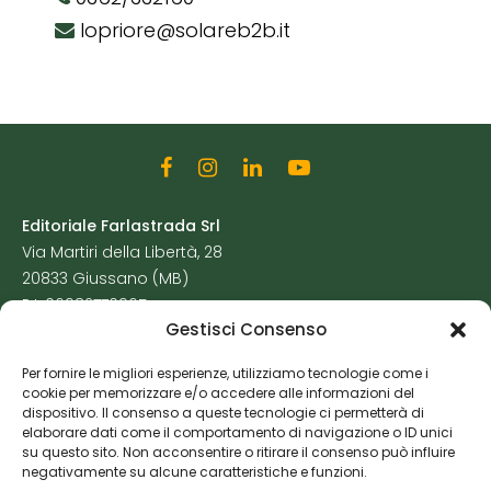
lopriore@solareb2b.it
Editoriale Farlastrada Srl
Via Martiri della Libertà, 28
20833 Giussano (MB)
P.I. 06982770965
Gestisci Consenso
Privacy Policy
Per fornire le migliori esperienze, utilizziamo tecnologie come i
Cookie Policy
cookie per memorizzare e/o accedere alle informazioni del
Risorse Aggiuntive
dispositivo. Il consenso a queste tecnologie ci permetterà di
elaborare dati come il comportamento di navigazione o ID unici
su questo sito. Non acconsentire o ritirare il consenso può influire
negativamente su alcune caratteristiche e funzioni.