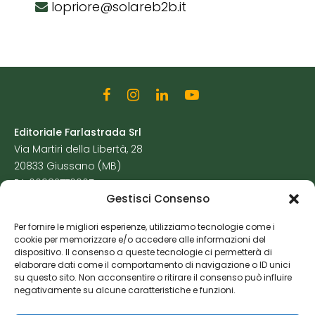
lopriore@solareb2b.it
Editoriale Farlastrada Srl
Via Martiri della Libertà, 28
20833 Giussano (MB)
P.I. 06982770965
Gestisci Consenso
Privacy Policy
Per fornire le migliori esperienze, utilizziamo tecnologie come i
Cookie Policy
cookie per memorizzare e/o accedere alle informazioni del
Risorse Aggiuntive
dispositivo. Il consenso a queste tecnologie ci permetterà di
elaborare dati come il comportamento di navigazione o ID unici
su questo sito. Non acconsentire o ritirare il consenso può influire
negativamente su alcune caratteristiche e funzioni.