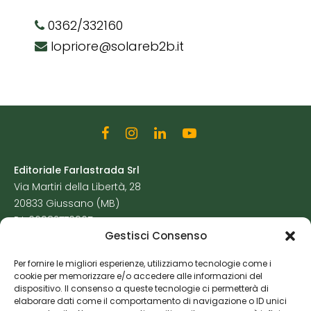
0362/332160
lopriore@solareb2b.it
Editoriale Farlastrada Srl
Via Martiri della Libertà, 28
20833 Giussano (MB)
P.I. 06982770965
Gestisci Consenso
Privacy Policy
Per fornire le migliori esperienze, utilizziamo tecnologie come i
Cookie Policy
cookie per memorizzare e/o accedere alle informazioni del
Risorse Aggiuntive
dispositivo. Il consenso a queste tecnologie ci permetterà di
elaborare dati come il comportamento di navigazione o ID unici