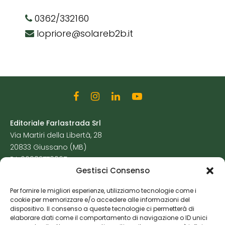
0362/332160
lopriore@solareb2b.it
Editoriale Farlastrada Srl
Via Martiri della Libertà, 28
20833 Giussano (MB)
P.I. 06982770965
Gestisci Consenso
Privacy Policy
Per fornire le migliori esperienze, utilizziamo tecnologie come i
Cookie Policy
cookie per memorizzare e/o accedere alle informazioni del
Risorse Aggiuntive
dispositivo. Il consenso a queste tecnologie ci permetterà di
elaborare dati come il comportamento di navigazione o ID unici