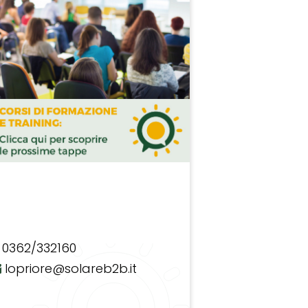
0362/332160
lopriore@solareb2b.it