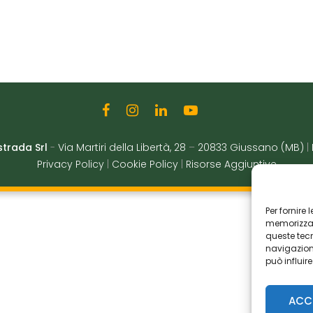
strada Srl
-
Via Martiri della Libertà, 28
–
20833 Giussano (MB)
|
Privacy Policy
|
Cookie Policy
|
Risorse Aggiuntive
Per fornire
memorizzare
queste tec
navigazione
può influir
ACC