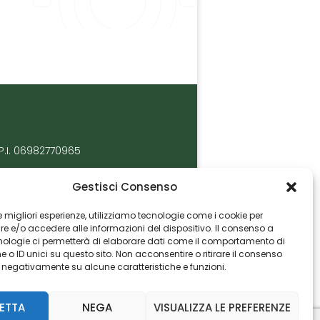
P.I. 06982770965
Gestisci Consenso
 le migliori esperienze, utilizziamo tecnologie come i cookie per
 e/o accedere alle informazioni del dispositivo. Il consenso a
nologie ci permetterà di elaborare dati come il comportamento di
 o ID unici su questo sito. Non acconsentire o ritirare il consenso
e negativamente su alcune caratteristiche e funzioni.
ETTA
NEGA
VISUALIZZA LE PREFERENZE