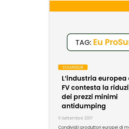
Eu ProS
TAG:
SOLAREB2B
L’industria europea 
FV contesta la riduz
dei prezzi minimi
antidumping
11 Settembre 2017
Condividi:I produttori europei di m