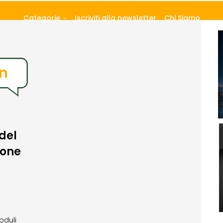
Categorie
Iscriviti alla newsletter
Chi Siamo
un
del
ione
oduli