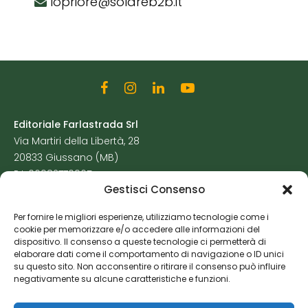
lopriore@solareb2b.it
Editoriale Farlastrada Srl
Via Martiri della Libertà, 28
20833 Giussano (MB)
P.I. 06982770965
Gestisci Consenso
Privacy Policy
Per fornire le migliori esperienze, utilizziamo tecnologie come i
Cookie Policy
cookie per memorizzare e/o accedere alle informazioni del
Risorse Aggiuntive
dispositivo. Il consenso a queste tecnologie ci permetterà di
elaborare dati come il comportamento di navigazione o ID unici
su questo sito. Non acconsentire o ritirare il consenso può influire
negativamente su alcune caratteristiche e funzioni.