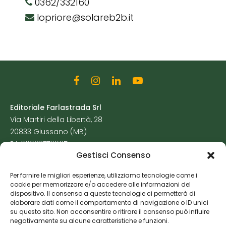
0362/332160
lopriore@solareb2b.it
Editoriale Farlastrada Srl
Via Martiri della Libertà, 28
20833 Giussano (MB)
P.I. 06982770965
Gestisci Consenso
Privacy Policy
Per fornire le migliori esperienze, utilizziamo tecnologie come i
Cookie Policy
cookie per memorizzare e/o accedere alle informazioni del
Risorse Aggiuntive
dispositivo. Il consenso a queste tecnologie ci permetterà di
elaborare dati come il comportamento di navigazione o ID unici
su questo sito. Non acconsentire o ritirare il consenso può influire
negativamente su alcune caratteristiche e funzioni.