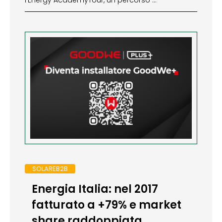
l’Energy AcademyTour, un percorso …
SOLAREB2B
Energia Italia: nel 2017
fatturato a +79% e market
share raddoppiata