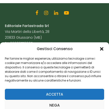
Editoriale Farlastrada Srl
Via Martiri della Libertà, 28
20833 Giussano (MB)
P.I. 06982770965
Gestisci Consenso
Privacy Policy
Per fornire le migliori esperienze, utilizziamo tecnologie come i
Cookie Policy
cookie per memorizzare e/o accedere alle informazioni del
Risorse Aggiuntive
dispositivo. Il consenso a queste tecnologie ci permetterà di
elaborare dati come il comportamento di navigazione o ID unici
su questo sito. Non acconsentire o ritirare il consenso può influire
negativamente su alcune caratteristiche e funzioni.
ACCETTA
NEGA