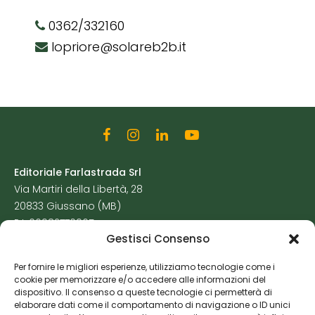
0362/332160
lopriore@solareb2b.it
Editoriale Farlastrada Srl
Via Martiri della Libertà, 28
20833 Giussano (MB)
P.I. 06982770965
Gestisci Consenso
Privacy Policy
Per fornire le migliori esperienze, utilizziamo tecnologie come i
Cookie Policy
cookie per memorizzare e/o accedere alle informazioni del
Risorse Aggiuntive
dispositivo. Il consenso a queste tecnologie ci permetterà di
elaborare dati come il comportamento di navigazione o ID unici