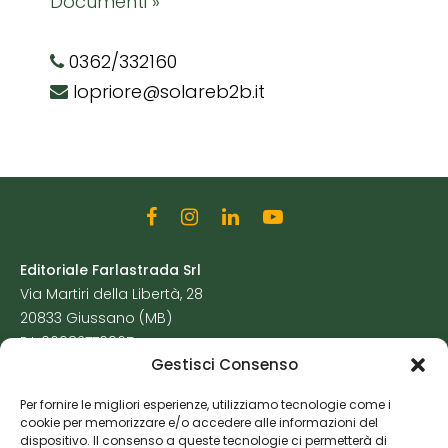
Documenti »
0362/332160
lopriore@solareb2b.it
Editoriale Farlastrada Srl
Via Martiri della Libertà, 28
20833 Giussano (MB)
P.I. 06982770965
Gestisci Consenso
Privacy Policy
Per fornire le migliori esperienze, utilizziamo tecnologie come i
Cookie Policy
cookie per memorizzare e/o accedere alle informazioni del
Risorse Aggiuntive
dispositivo. Il consenso a queste tecnologie ci permetterà di