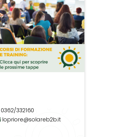
0362/332160
lopriore@solareb2b.it