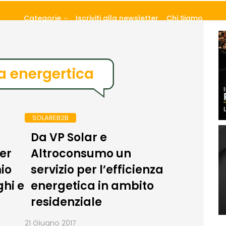
Categorie
Iscriviti alla newsletter
Chi Siamo
za energertica
SOLAREB2B
Da VP Solar e
er
Altroconsumo un
mio
servizio per l’efficienza
ghi e
energetica in ambito
residenziale
21 Giugno 2017