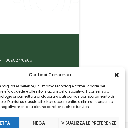
P.I. 06982770965
Gestisci Consenso
 le migliori esperienze, utilizziamo tecnologie come i cookie per
 e/o accedere alle informazioni del dispositivo. Il consenso a
nologie ci permetterà di elaborare dati come il comportamento di
 o ID unici su questo sito. Non acconsentire o ritirare il consenso
e negativamente su alcune caratteristiche e funzioni.
ETTA
NEGA
VISUALIZZA LE PREFERENZE