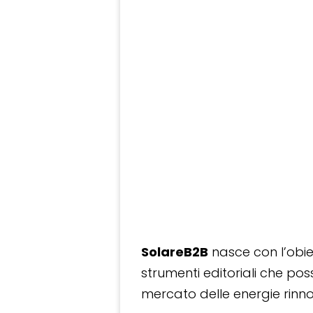
SolareB2B
nasce con l’obiet
strumenti editoriali che po
mercato delle energie rinnov