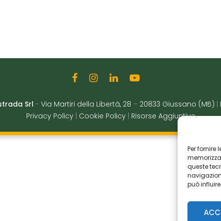
strada Srl
-
Via Martiri della Libertà, 28
–
20833 Giussano (MB)
|
Privacy Policy
|
Cookie Policy
|
Risorse Aggiuntive
Per fornire
memorizzare
queste tec
navigazione
può influir
ACC