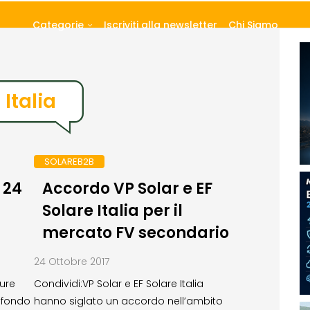
Categorie
Iscriviti alla newsletter
Chi Siamo
 Italia
SOLAREB2B
 24
Accordo VP Solar e EF
Solare Italia per il
mercato FV secondario
24 Ottobre 2017
ture
Condividi:VP Solar e EF Solare Italia
l fondo
hanno siglato un accordo nell’ambito