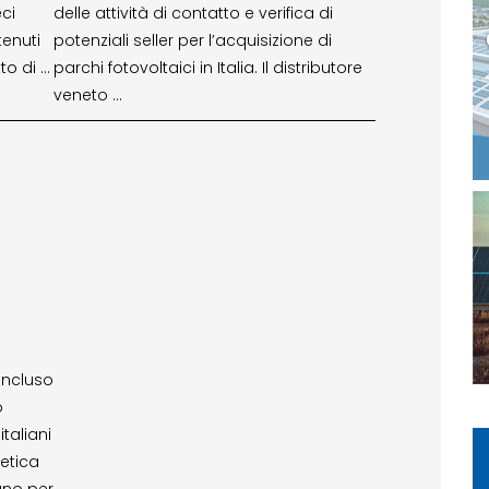
eci
delle attività di contatto e verifica di
tenuti
potenziali seller per l’acquisizione di
to di …
parchi fotovoltaici in Italia. Il distributore
veneto …
3
oncluso
o
italiani
tetica
ano per