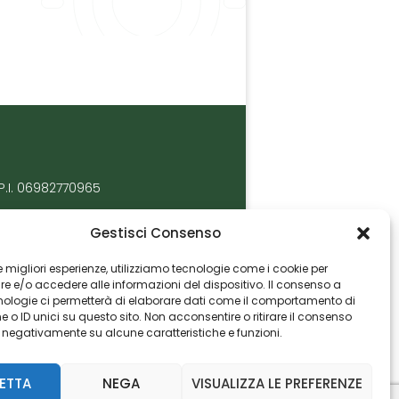
P.I. 06982770965
Gestisci Consenso
 le migliori esperienze, utilizziamo tecnologie come i cookie per
 e/o accedere alle informazioni del dispositivo. Il consenso a
nologie ci permetterà di elaborare dati come il comportamento di
 o ID unici su questo sito. Non acconsentire o ritirare il consenso
e negativamente su alcune caratteristiche e funzioni.
ETTA
NEGA
VISUALIZZA LE PREFERENZE