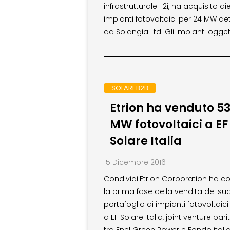
infrastrutturale F2i, ha acquisito di
impianti fotovoltaici per 24 MW de
da Solangia Ltd. Gli impianti ogget
SOLAREB2B
Etrion ha venduto 5
MW fotovoltaici a EF
Solare Italia
15 Dicembre 2016
Condividi:Etrion Corporation ha c
la prima fase della vendita del su
portafoglio di impianti fotovoltaici 
a EF Solare Italia, joint venture pari
tra Enel Green Power e Fondo itali