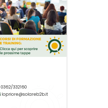
0362/332160
lopriore@solareb2b.it