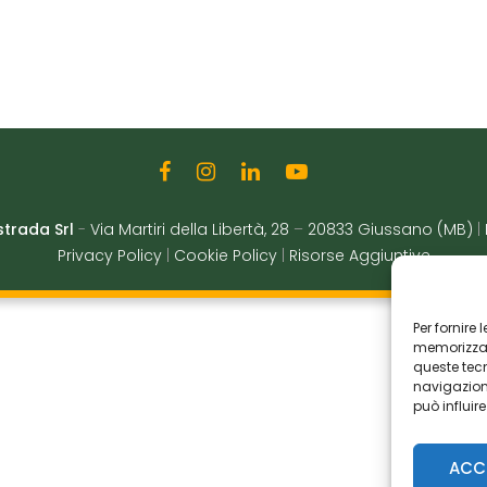
strada Srl
-
Via Martiri della Libertà, 28
–
20833 Giussano (MB)
|
Privacy Policy
|
Cookie Policy
|
Risorse Aggiuntive
Per fornire
memorizzare
queste tec
navigazione
può influir
ACC