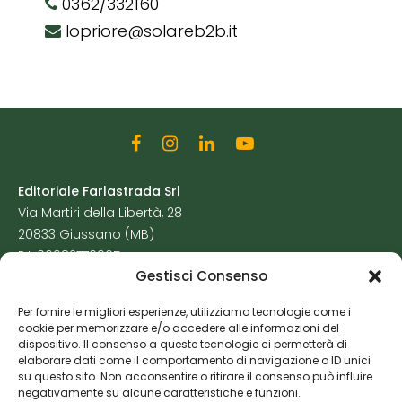
0362/332160
lopriore@solareb2b.it
Editoriale Farlastrada Srl
Via Martiri della Libertà, 28
20833 Giussano (MB)
P.I. 06982770965
Gestisci Consenso
Privacy Policy
Per fornire le migliori esperienze, utilizziamo tecnologie come i
Cookie Policy
cookie per memorizzare e/o accedere alle informazioni del
Risorse Aggiuntive
dispositivo. Il consenso a queste tecnologie ci permetterà di
elaborare dati come il comportamento di navigazione o ID unici
su questo sito. Non acconsentire o ritirare il consenso può influire
negativamente su alcune caratteristiche e funzioni.