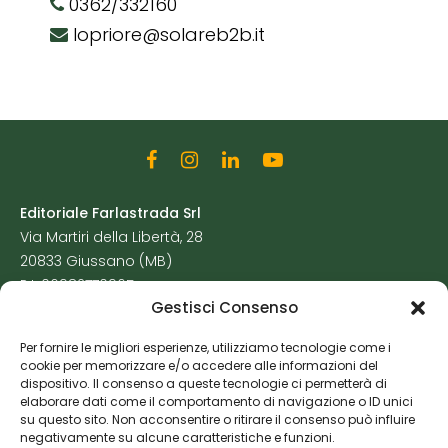
0362/332160
lopriore@solareb2b.it
Editoriale Farlastrada Srl
Via Martiri della Libertà, 28
20833 Giussano (MB)
P.I. 06982770965
Gestisci Consenso
Privacy Policy
Per fornire le migliori esperienze, utilizziamo tecnologie come i
Cookie Policy
cookie per memorizzare e/o accedere alle informazioni del
Risorse Aggiuntive
dispositivo. Il consenso a queste tecnologie ci permetterà di
elaborare dati come il comportamento di navigazione o ID unici
su questo sito. Non acconsentire o ritirare il consenso può influire
negativamente su alcune caratteristiche e funzioni.