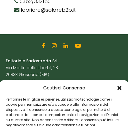
0362/332160
lopriore@solareb2b.it
Editoriale Farlastrada Srl
Via Martiri della Libertà, 28
20833 Giussano (MB)
P.I. 06982770965
Gestisci Consenso
Privacy Policy
Per fornire le migliori esperienze, utilizziamo tecnologie come i
Cookie Policy
cookie per memorizzare e/o accedere alle informazioni del
Risorse Aggiuntive
dispositivo. Il consenso a queste tecnologie ci permetterà di
elaborare dati come il comportamento di navigazione o ID unici
su questo sito. Non acconsentire o ritirare il consenso può influire
negativamente su alcune caratteristiche e funzioni.