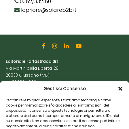
0362/332160
lopriore@solareb2b.it
Editoriale Farlastrada Srl
Via Martiri della Libertà, 28
20833 Giussano (MB)
P.I. 06982770965
Gestisci Consenso
Privacy Policy
Per fornire le migliori esperienze, utilizziamo tecnologie come i
Cookie Policy
cookie per memorizzare e/o accedere alle informazioni del
Risorse Aggiuntive
dispositivo. Il consenso a queste tecnologie ci permetterà di
elaborare dati come il comportamento di navigazione o ID unici
su questo sito. Non acconsentire o ritirare il consenso può influire
negativamente su alcune caratteristiche e funzioni.