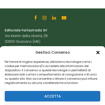
Editoriale Farlastrada Srl
Via Martiri della Libertà, 28
20833 Giussano (MB)
P.I. 06982770965
Gestisci Consenso
Privacy Policy
Per fornire le migliori esperienze, utilizziamo tecnologie come i
Cookie Policy
cookie per memorizzare e/o accedere alle informazioni del
Risorse Aggiuntive
dispositivo. Il consenso a queste tecnologie ci permetterà di
elaborare dati come il comportamento di navigazione o ID unici
su questo sito. Non acconsentire o ritirare il consenso può influire
negativamente su alcune caratteristiche e funzioni.
ACCETTA