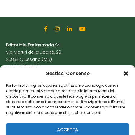
Editoriale Farlastrada Srl
Via Martiri della Libertà, 28
20833 Giussano (MB)
P.I. 06982770965
Gestisci Consenso
Privacy Policy
Per fornire le migliori esperienze, utilizziamo tecnologie come i
Cookie Policy
cookie per memorizzare e/o accedere alle informazioni del
Risorse Aggiuntive
dispositivo. Il consenso a queste tecnologie ci permetterà di
elaborare dati come il comportamento di navigazione o ID unici
su questo sito. Non acconsentire o ritirare il consenso può influire
negativamente su alcune caratteristiche e funzioni.
ACCETTA