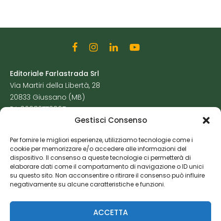
Editoriale Farlastrada Srl
Via Martiri della Libertà, 28
20833 Giussano (MB)
P.I. 06982770965
Gestisci Consenso
Privacy Policy
Per fornire le migliori esperienze, utilizziamo tecnologie come i
Cookie Policy
cookie per memorizzare e/o accedere alle informazioni del
Risorse Aggiuntive
dispositivo. Il consenso a queste tecnologie ci permetterà di
elaborare dati come il comportamento di navigazione o ID unici
su questo sito. Non acconsentire o ritirare il consenso può influire
negativamente su alcune caratteristiche e funzioni.
ACCETTA