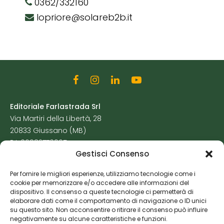
0362/332160
lopriore@solareb2b.it
Editoriale Farlastrada Srl
Via Martiri della Libertà, 28
20833 Giussano (MB)
P.I. 06982770965
Gestisci Consenso
Privacy Policy
Per fornire le migliori esperienze, utilizziamo tecnologie come i
Cookie Policy
cookie per memorizzare e/o accedere alle informazioni del
Risorse Aggiuntive
dispositivo. Il consenso a queste tecnologie ci permetterà di
elaborare dati come il comportamento di navigazione o ID unici
su questo sito. Non acconsentire o ritirare il consenso può influire
negativamente su alcune caratteristiche e funzioni.