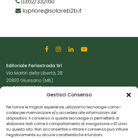
0362/332160
lopriore@solareb2b.it
Editoriale Farlastrada Srl
Via Martiri della Libertà, 28
20833 Giussano (MB)
P.I. 06982770965
Gestisci Consenso
Privacy Policy
Per fornire le migliori esperienze, utilizziamo tecnologie come i
Cookie Policy
cookie per memorizzare e/o accedere alle informazioni del
Risorse Aggiuntive
dispositivo. Il consenso a queste tecnologie ci permetterà di
elaborare dati come il comportamento di navigazione o ID unici
su questo sito. Non acconsentire o ritirare il consenso può influire
negativamente su alcune caratteristiche e funzioni.