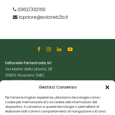
0362/332160
lopriore@solareb2b.it
Editoriale Farlastrada Srl
Via Martiri della Libertà, 28
20833 Giussano (MB)
P.I. 06982770965
Gestisci Consenso
Privacy Policy
Per fornire le migliori esperienze, utilizziamo tecnologie come i
Cookie Policy
cookie per memorizzare e/o accedere alle informazioni del
Risorse Aggiuntive
dispositivo. Il consenso a queste tecnologie ci permetterà di
elaborare dati come il comportamento di navigazione o ID unici