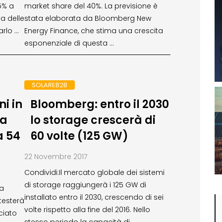
5% a
market share del 40%. La previsione è
ta delle
stata elaborata da Bloomberg New
arlo …
Energy Finance, che stima una crescita
esponenziale di questa …
SOLAREB2B
i in
Bloomberg: entro il 2030
na
lo storage crescerà di
a 54
60 volte (125 GW)
22 Novembre 2017
Condividi:Il mercato globale dei sistemi
di storage raggiungerà i 125 GW di
za
installato entro il 2030, crescendo di sei
ttesterà
volte rispetto alla fine del 2016. Nello
ciato
stesso periodo la capacità di …