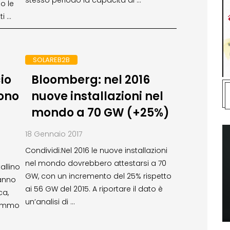
o le
ti …
SOLAREB2B
cio
Bloomberg: nel 2016
cono
nuove installazioni nel
mondo a 70 GW (+25%)
18 Gennaio 2017
Condividi:Nel 2016 le nuove installazioni
nel mondo dovrebbero attestarsi a 70
tallino
GW, con un incremento del 25% rispetto
hanno
ai 56 GW del 2015. A riportare il dato è
ca,
un’analisi di …
rammo