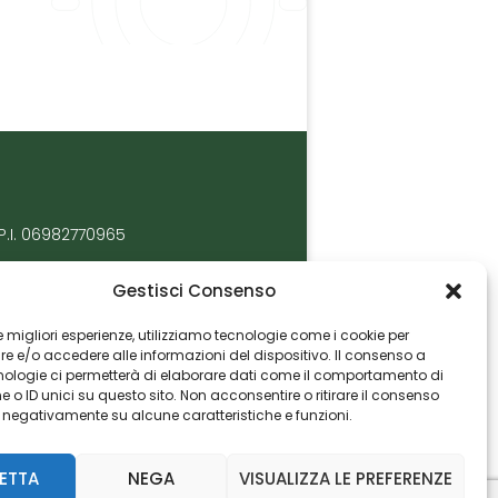
P.I. 06982770965
Gestisci Consenso
 le migliori esperienze, utilizziamo tecnologie come i cookie per
 e/o accedere alle informazioni del dispositivo. Il consenso a
nologie ci permetterà di elaborare dati come il comportamento di
 o ID unici su questo sito. Non acconsentire o ritirare il consenso
e negativamente su alcune caratteristiche e funzioni.
ETTA
NEGA
VISUALIZZA LE PREFERENZE