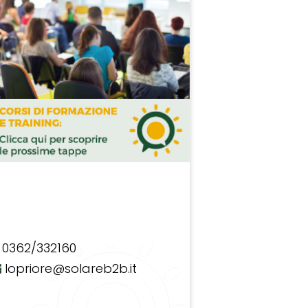
0362/332160
lopriore@solareb2b.it