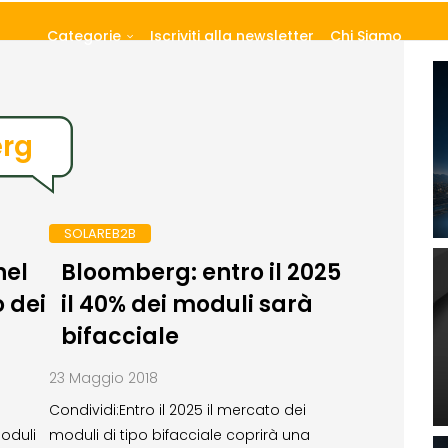
Categorie
Iscriviti alla newsletter
Chi Siamo
rg
SOLAREB2B
nel
Bloomberg: entro il 2025
o dei
il 40% dei moduli sarà
bifacciale
23 Maggio 2018
Condividi:Entro il 2025 il mercato dei
moduli
moduli di tipo bifacciale coprirà una