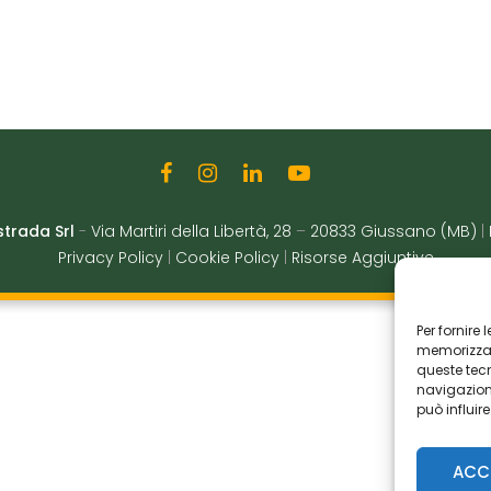
strada Srl
-
Via Martiri della Libertà, 28
–
20833 Giussano (MB)
|
Privacy Policy
|
Cookie Policy
|
Risorse Aggiuntive
Per fornire
memorizzare
queste tec
navigazione
può influir
ACC