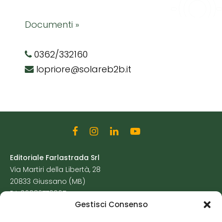
Documenti »
0362/332160
lopriore@solareb2b.it
Editoriale Farlastrada Srl
Via Martiri della Libertà, 28
20833 Giussano (MB)
P.I. 06982770965
Gestisci Consenso
Privacy Policy