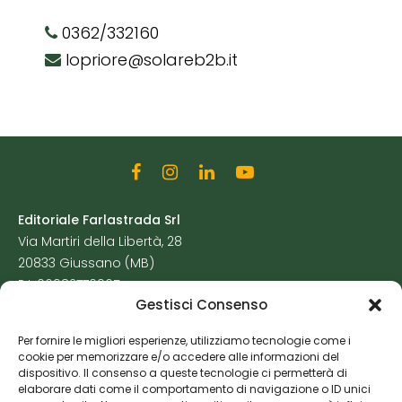
0362/332160
lopriore@solareb2b.it
Editoriale Farlastrada Srl
Via Martiri della Libertà, 28
20833 Giussano (MB)
P.I. 06982770965
Gestisci Consenso
Privacy Policy
Per fornire le migliori esperienze, utilizziamo tecnologie come i
Cookie Policy
cookie per memorizzare e/o accedere alle informazioni del
Risorse Aggiuntive
dispositivo. Il consenso a queste tecnologie ci permetterà di
elaborare dati come il comportamento di navigazione o ID unici