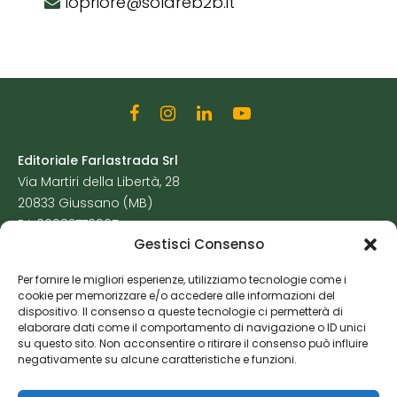
lopriore@solareb2b.it
Editoriale Farlastrada Srl
Via Martiri della Libertà, 28
20833 Giussano (MB)
P.I. 06982770965
Gestisci Consenso
Privacy Policy
Per fornire le migliori esperienze, utilizziamo tecnologie come i
Cookie Policy
cookie per memorizzare e/o accedere alle informazioni del
Risorse Aggiuntive
dispositivo. Il consenso a queste tecnologie ci permetterà di
elaborare dati come il comportamento di navigazione o ID unici
su questo sito. Non acconsentire o ritirare il consenso può influire
negativamente su alcune caratteristiche e funzioni.