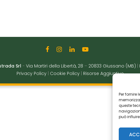
strada Srl
-
Via Martiri della Libertà, 28
–
20833 Giussano (MB)
|
Privacy Policy
|
Cookie Policy
|
Risorse Aggiuntive
Per fornire
memorizzare
queste tec
navigazione
può influir
ACC