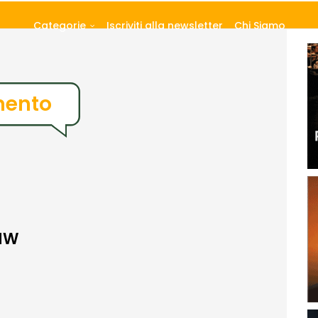
Categorie
Iscriviti alla newsletter
Chi Siamo
mento
 MW