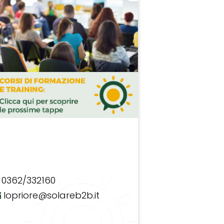
0362/332160
lopriore@solareb2b.it