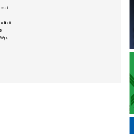
esti
udi di
le
MWp,