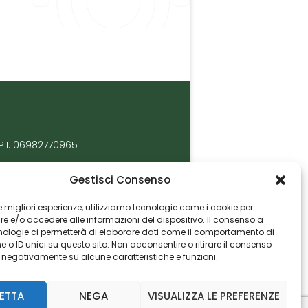
P.I. 06982770965
Gestisci Consenso
 le migliori esperienze, utilizziamo tecnologie come i cookie per
 e/o accedere alle informazioni del dispositivo. Il consenso a
nologie ci permetterà di elaborare dati come il comportamento di
 o ID unici su questo sito. Non acconsentire o ritirare il consenso
e negativamente su alcune caratteristiche e funzioni.
ETTA
NEGA
VISUALIZZA LE PREFERENZE