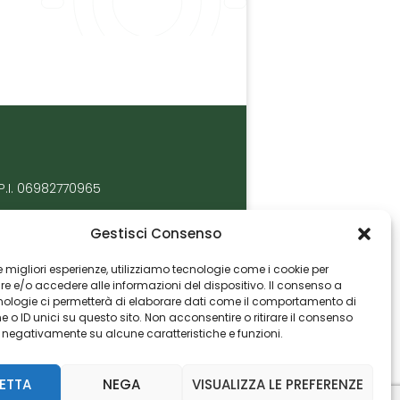
P.I. 06982770965
Gestisci Consenso
 le migliori esperienze, utilizziamo tecnologie come i cookie per
 e/o accedere alle informazioni del dispositivo. Il consenso a
nologie ci permetterà di elaborare dati come il comportamento di
 o ID unici su questo sito. Non acconsentire o ritirare il consenso
e negativamente su alcune caratteristiche e funzioni.
ETTA
NEGA
VISUALIZZA LE PREFERENZE