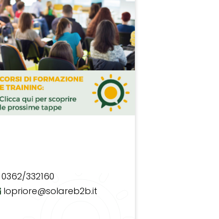
0362/332160
lopriore@solareb2b.it