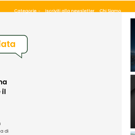
Categorie
Iscriviti alla newsletter
Chi Siamo
ata
na
il
a
a di