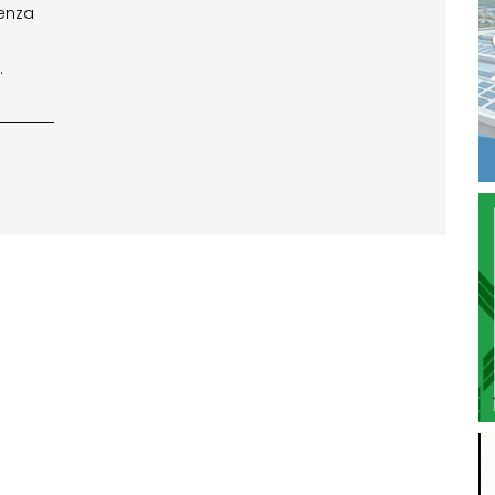
tenza
.