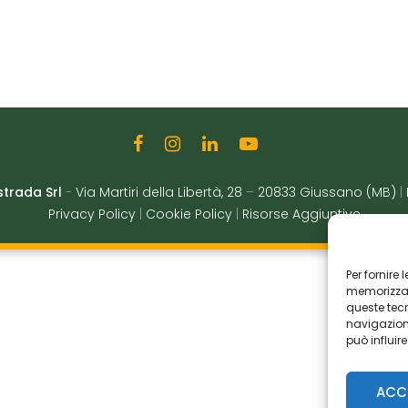
strada Srl
-
Via Martiri della Libertà, 28
–
20833 Giussano (MB)
|
Privacy Policy
|
Cookie Policy
|
Risorse Aggiuntive
Per fornire
memorizzare
queste tec
navigazione
può influir
ACC