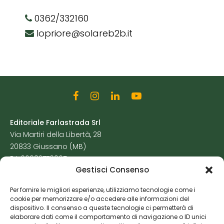
0362/332160
lopriore@solareb2b.it
Editoriale Farlastrada Srl
Via Martiri della Libertà, 28
20833 Giussano (MB)
P.I. 06982770965
Gestisci Consenso
Privacy Policy
Per fornire le migliori esperienze, utilizziamo tecnologie come i
Cookie Policy
cookie per memorizzare e/o accedere alle informazioni del
Risorse Aggiuntive
dispositivo. Il consenso a queste tecnologie ci permetterà di
elaborare dati come il comportamento di navigazione o ID unici