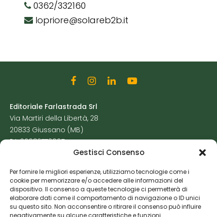
0362/332160
lopriore@solareb2b.it
Editoriale Farlastrada Srl
Via Martiri della Libertà, 28
20833 Giussano (MB)
P.I. 06982770965
Gestisci Consenso
Privacy Policy
Per fornire le migliori esperienze, utilizziamo tecnologie come i
Cookie Policy
cookie per memorizzare e/o accedere alle informazioni del
Risorse Aggiuntive
dispositivo. Il consenso a queste tecnologie ci permetterà di
elaborare dati come il comportamento di navigazione o ID unici
su questo sito. Non acconsentire o ritirare il consenso può influire
negativamente su alcune caratteristiche e funzioni.