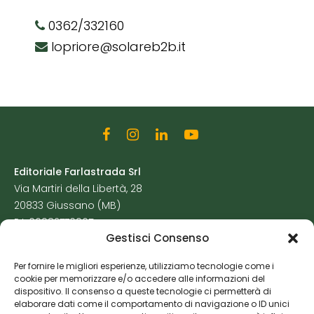
0362/332160
lopriore@solareb2b.it
Editoriale Farlastrada Srl
Via Martiri della Libertà, 28
20833 Giussano (MB)
P.I. 06982770965
Gestisci Consenso
Privacy Policy
Per fornire le migliori esperienze, utilizziamo tecnologie come i
Cookie Policy
cookie per memorizzare e/o accedere alle informazioni del
Risorse Aggiuntive
dispositivo. Il consenso a queste tecnologie ci permetterà di
elaborare dati come il comportamento di navigazione o ID unici