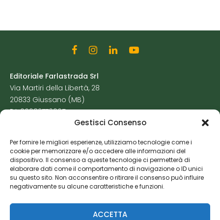
Editoriale Farlastrada Srl
Via Martiri della Libertà, 28
20833 Giussano (MB)
P.I. 06982770965
Gestisci Consenso
Privacy Policy
Per fornire le migliori esperienze, utilizziamo tecnologie come i
Cookie Policy
cookie per memorizzare e/o accedere alle informazioni del
Risorse Aggiuntive
dispositivo. Il consenso a queste tecnologie ci permetterà di
elaborare dati come il comportamento di navigazione o ID unici
su questo sito. Non acconsentire o ritirare il consenso può influire
negativamente su alcune caratteristiche e funzioni.
ACCETTA