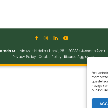
strada Srl
-
Via Martiri della Libertà, 28
–
20833 Giussano (MB)
|
Privacy Policy
|
Cookie Policy
|
Risorse Aggiuntive
Per fornire
memorizzare
queste tec
navigazione
può influir
ACC