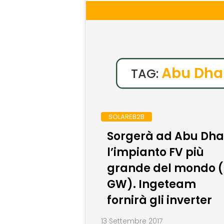
Abu Dha
TAG:
SOLAREB2B
Sorgerà ad Abu Dha
l’impianto FV più
grande del mondo (1
GW). Ingeteam
fornirà gli inverter
13 Settembre 2017