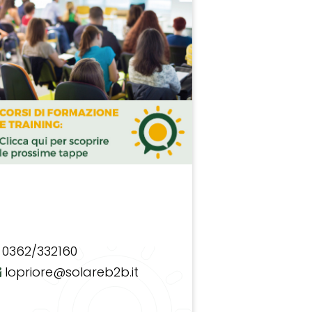
0362/332160
lopriore@solareb2b.it