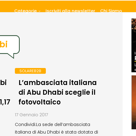
Categorie
Iscriviti alla newsletter
Chi Siamo
bi
SOLAREB2B
bi
L’ambasciata italiana
di Abu Dhabi sceglie il
,17
fotovoltaico
17 Gennaio 2017
Condividi:La sede dell’ambasciata
italiana di Abu Dhabi è stata dotata di