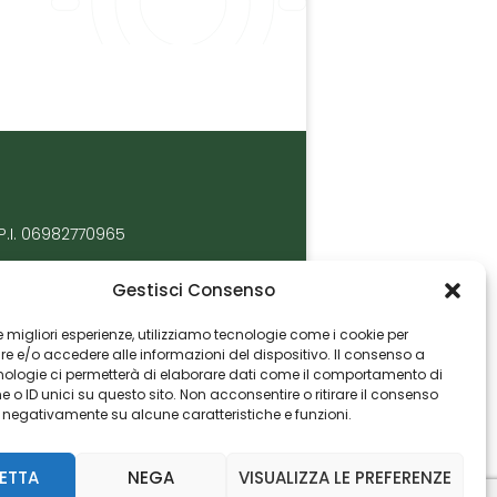
P.I. 06982770965
Gestisci Consenso
 le migliori esperienze, utilizziamo tecnologie come i cookie per
 e/o accedere alle informazioni del dispositivo. Il consenso a
nologie ci permetterà di elaborare dati come il comportamento di
 o ID unici su questo sito. Non acconsentire o ritirare il consenso
e negativamente su alcune caratteristiche e funzioni.
ETTA
NEGA
VISUALIZZA LE PREFERENZE