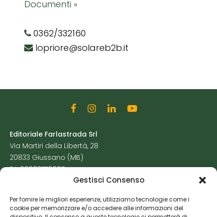
Documenti »
0362/332160
lopriore@solareb2b.it
Editoriale Farlastrada Srl
Via Martiri della Libertà, 28
20833 Giussano (MB)
P.I. 06982770965
Gestisci Consenso
Privacy Policy
Per fornire le migliori esperienze, utilizziamo tecnologie come i
Cookie Policy
cookie per memorizzare e/o accedere alle informazioni del
Risorse Aggiuntive
dispositivo. Il consenso a queste tecnologie ci permetterà di