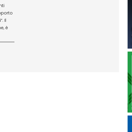
nti
apporto
. Il
e, è