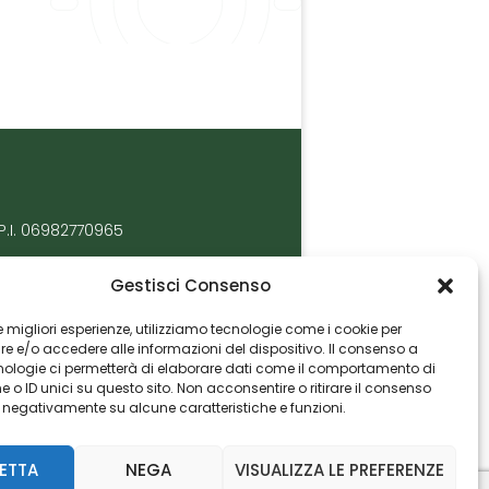
P.I. 06982770965
Gestisci Consenso
 le migliori esperienze, utilizziamo tecnologie come i cookie per
 e/o accedere alle informazioni del dispositivo. Il consenso a
nologie ci permetterà di elaborare dati come il comportamento di
 o ID unici su questo sito. Non acconsentire o ritirare il consenso
e negativamente su alcune caratteristiche e funzioni.
ETTA
NEGA
VISUALIZZA LE PREFERENZE