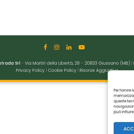
strada Srl
-
Via Martiri della Libertà, 28
–
20833 Giussano (MB)
|
Privacy Policy
|
Cookie Policy
|
Risorse Aggiuntive
Per fornire
memorizzare
queste tec
navigazione
può influir
ACC