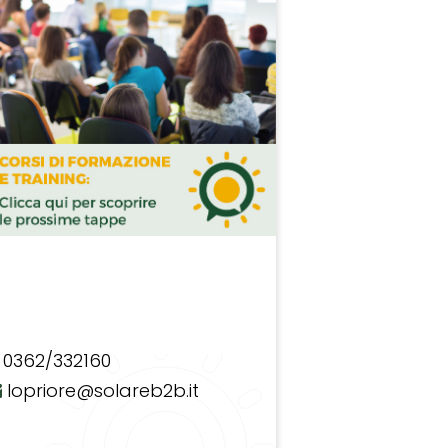
0362/332160
lopriore@solareb2b.it