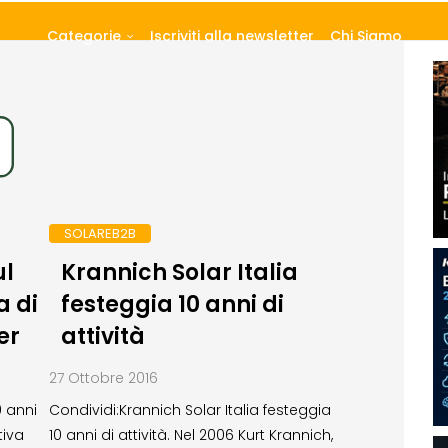
Categorie
Iscriviti alla newsletter
Chi Siamo
SOLAREB2B
ul
Krannich Solar Italia
a di
festeggia 10 anni di
er
attività
27 Ottobre 2016
0 anni
Condividi:Krannich Solar Italia festeggia
tiva
10 anni di attività. Nel 2006 Kurt Krannich,