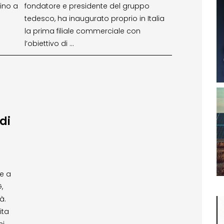
fino a
fondatore e presidente del gruppo
tedesco, ha inaugurato proprio in Italia
la prima filiale commerciale con
l’obiettivo di …
di
de a
,
à.
ita
i. …