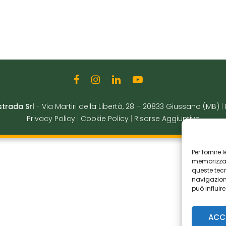
strada Srl
-
Via Martiri della Libertà, 28
–
20833 Giussano (MB)
|
Privacy Policy
|
Cookie Policy
|
Risorse Aggiuntive
Per fornire
memorizzare
queste tec
navigazione
può influir
ACC