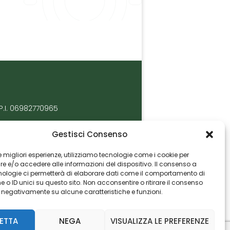
P.I. 06982770965
Gestisci Consenso
 le migliori esperienze, utilizziamo tecnologie come i cookie per
 e/o accedere alle informazioni del dispositivo. Il consenso a
nologie ci permetterà di elaborare dati come il comportamento di
 o ID unici su questo sito. Non acconsentire o ritirare il consenso
e negativamente su alcune caratteristiche e funzioni.
ETTA
NEGA
VISUALIZZA LE PREFERENZE