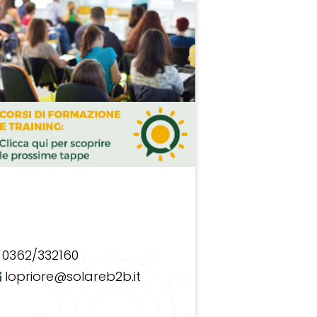
0362/332160
lopriore@solareb2b.it