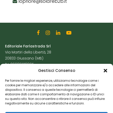
lopriore@solareb2b.it
Editoriale Farlastrada Srl
Via Martiri della Libertà, 28
20833 Giussano (MB)
P.I. 06982770965
Gestisci Consenso
Privacy Policy
Per fornire le migliori esperienze, utilizziamo tecnologie come i
Cookie Policy
cookie per memorizzare e/o accedere alle informazioni del
Risorse Aggiuntive
dispositivo. Il consenso a queste tecnologie ci permetterà di
elaborare dati come il comportamento di navigazione o ID unici
su questo sito. Non acconsentire o ritirare il consenso può influire
negativamente su alcune caratteristiche e funzioni.