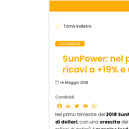
Torna indietro
SOLAREB2B
SunPower: nel 
ricavi a +19% e
14 Maggio 2018
Condividi:
Facebook
LinkedIn
Twitter
Email
WhatsApp
Nel primo trimestre del
2018
Sun
di dollari
, con una
crescita
del 