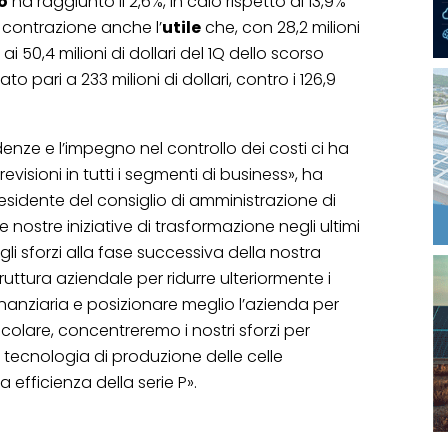
o
ha raggiunto il 2,6%, in calo rispetto al 13,9%
n contrazione anche l’
utile
che, con 28,2 milioni
ai 50,4 milioni di dollari del 1Q dello scorso
ato pari a 233 milioni di dollari, contro i 126,9
denze e l’impegno nel controllo dei costi ci ha
visioni in tutti i segmenti di business», ha
sidente del consiglio di amministrazione di
 nostre iniziative di trasformazione negli ultimi
li sforzi alla fase successiva della nostra
truttura aziendale per ridurre ulteriormente i
finanziaria e posizionare meglio l’azienda per
icolare, concentreremo i nostri sforzi per
 tecnologia di produzione delle celle
 efficienza della serie P».