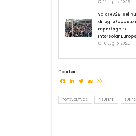
14 Luglio 2026
SolareB2B: nel n
di luglio/agosto i
reportage su
Intersolar Europ
10 Luglio 2026
Condividi:
Facebook
LinkedIn
Twitter
Email
WhatsApp
FOTOVOLTAICO
RISULTATI
SUNP