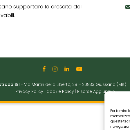
ssano supportare la crescita del
abili.
strada Srl
-
Via Martiri della Libertà, 28
–
20833 Giussano (MB)
|
Privacy Policy
|
Cookie Policy
|
Risorse Aggiuntive
Per fornire
memorizzare
queste tec
navigazione