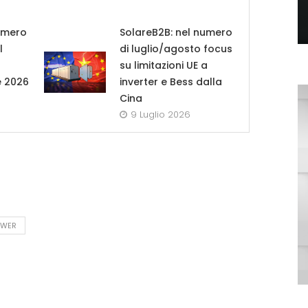
umero
SolareB2B: nel numero
l
di luglio/agosto focus
su limitazioni UE a
e 2026
inverter e Bess dalla
Cina
9 Luglio 2026
OWER