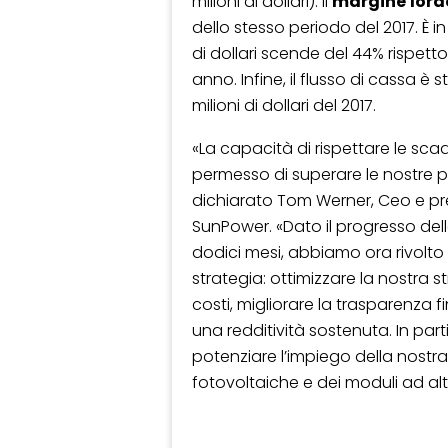
milioni di dollari). Il
margine
lord
dello stesso periodo del 2017. È i
di dollari scende del 44% rispetto 
anno. Infine, il flusso di cassa è st
milioni di dollari del 2017.
«La capacità di rispettare le sca
permesso di superare le nostre pre
dichiarato Tom Werner, Ceo e pre
SunPower. «Dato il progresso delle
dodici mesi, abbiamo ora rivolto g
strategia: ottimizzare la nostra s
costi, migliorare la trasparenza 
una redditività sostenuta. In part
potenziare l’impiego della nostra
fotovoltaiche e dei moduli ad alta