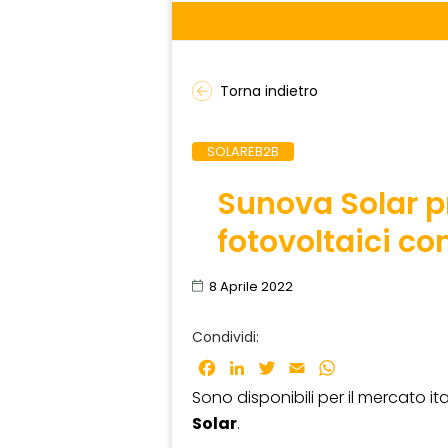
Torna indietro
SOLAREB2B
Sunova Solar p
fotovoltaici co
8 Aprile 2022
Condividi:
Facebook
LinkedIn
Twitter
Email
WhatsApp
Sono disponibili per il mercato ita
Solar
.