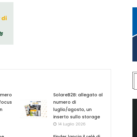
umero
SolareB2B: allegato al
 focus
numero di
in
luglio/agosto, un
inserto sullo storage
14 Luglio 2026
pe
Finder lancia il relè di