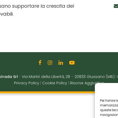
ssano supportare la crescita del
abili.
strada Srl
-
Via Martiri della Libertà, 28
–
20833 Giussano (MB)
|
Privacy Policy
|
Cookie Policy
|
Risorse Aggiuntive
Per fornire
memorizzare
queste tec
navigazione