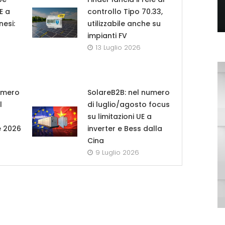
UE a
controllo Tipo 70.33,
nesi:
utilizzabile anche su
impianti FV
13 Luglio 2026
umero
SolareB2B: nel numero
l
di luglio/agosto focus
su limitazioni UE a
e 2026
inverter e Bess dalla
Cina
9 Luglio 2026