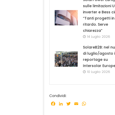
sulle limitazioni 
inverter e Bess ci
“Tanti progetti in
ritardo. Serve
chiarezza”
14 Luglio 2026
SolareB2B: nel n
di luglio/agosto i
reportage su
Intersolar Europ
10 Luglio 2026
Condividi:
Facebook
LinkedIn
Twitter
Email
WhatsApp