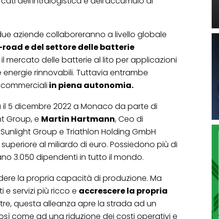
ercati dell’intralogistica e dell’accumulo di
due aziende collaboreranno a livello globale
-road e del settore delle batterie
l mercato delle batterie al lito per applicazioni
le energie rinnovabili. Tuttavia entrambe
à commerciali
in piena autonomia.
a il 5 dicembre 2022 a Monaco da parte di
ht Group, e
Martin Hartmann
, Ceo di
 Sunlight Group e Triathlon Holding GmbH
uperiore al miliardo di euro. Possiedono più di
tano 3.050 dipendenti in tutto il mondo.
ere la propria capacità di produzione. Ma
i e servizi più ricco e
accrescere la propria
Inoltre, questa alleanza apre la strada ad un
osì come ad una riduzione dei costi operativi e