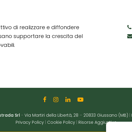
tivo di realizzare e diffondere
ssano supportare la crescita del
abili.
strada Srl
-
Via Martiri della Libertà, 28
–
20833 Giussano (MB)
|
Privacy Policy
|
Cookie Policy
|
Risorse Aggiuntive