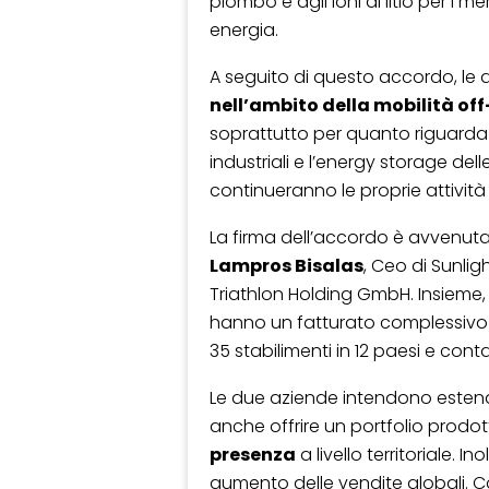
piombo e agli ioni di litio per i m
energia.
A seguito di questo accordo, le 
nell’ambito della mobilità off
soprattutto per quanto riguarda i
industriali e l’energy storage del
continueranno le proprie attivit
La firma dell’accordo è avvenut
Lampros Bisalas
, Ceo di Sunlig
Triathlon Holding GmbH. Insieme,
hanno un fatturato complessivo s
35 stabilimenti in 12 paesi e con
Le due aziende intendono estend
anche offrire un portfolio prodott
presenza
a livello territoriale. 
aumento delle vendite globali. C