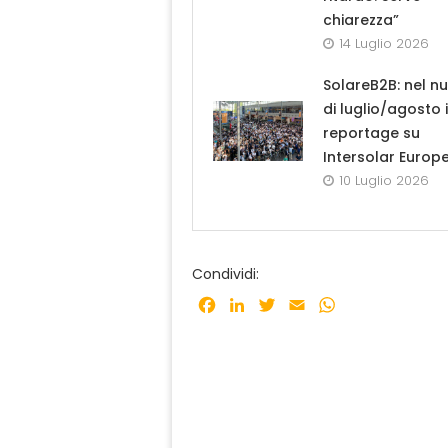
chiarezza”
14 Luglio 2026
SolareB2B: nel n
di luglio/agosto i
reportage su
Intersolar Europ
10 Luglio 2026
Condividi:
Facebook
LinkedIn
Twitter
Email
WhatsApp