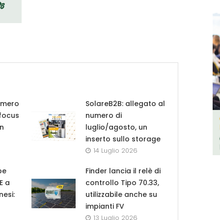
umero
SolareB2B: allegato al
 focus
numero di
in
luglio/agosto, un
inserto sullo storage
14 Luglio 2026
pe
Finder lancia il relè di
UE a
controllo Tipo 70.33,
nesi:
utilizzabile anche su
impianti FV
13 Luglio 2026