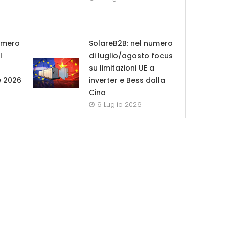
umero
SolareB2B: nel numero
l
di luglio/agosto focus
su limitazioni UE a
e 2026
inverter e Bess dalla
Cina
9 Luglio 2026