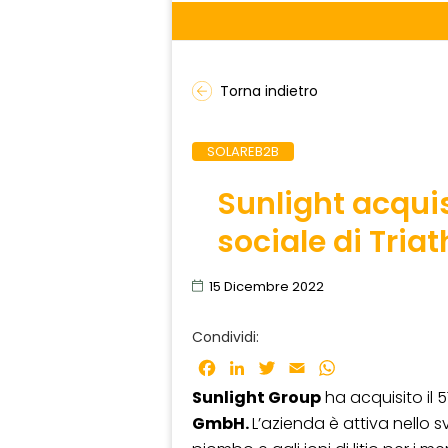
Torna indietro
SOLAREB2B
Sunlight acquis
sociale di Tri
15 Dicembre 2022
Condividi:
Facebook
LinkedIn
Twitter
Email
WhatsApp
Sunlight Group
ha acquisito il 5
GmbH.
L’azienda è attiva nello s