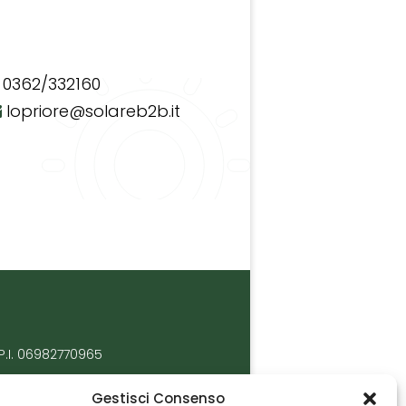
0362/332160
lopriore@solareb2b.it
P.I. 06982770965
Gestisci Consenso