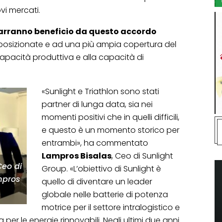
vi mercati.
arranno beneficio da questo accordo
n posizionate e ad una più ampia copertura del
 capacità produttiva e alla capacità di
«Sunlight e Triathlon sono stati
partner di lunga data, sia nei
momenti positivi che in quelli difficili,
e questo è un momento storico per
entrambi», ha commentato
Lampros Bisalas
, Ceo di Sunlight
Ceo di
Group. «L’obiettivo di Sunlight è
mpros
quello di diventare un leader
.
globale nelle batterie di potenza
motrice per il settore intralogistico e
 per le energie rinnovabili. Negli ultimi due anni