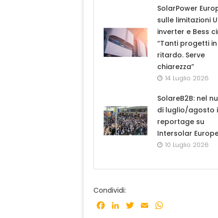
SolarPower Euro
sulle limitazioni 
inverter e Bess ci
“Tanti progetti in
ritardo. Serve
chiarezza”
14 Luglio 2026
SolareB2B: nel n
di luglio/agosto i
reportage su
Intersolar Europ
10 Luglio 2026
Condividi:
Facebook
LinkedIn
Twitter
Email
WhatsApp