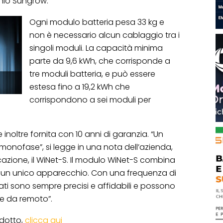
hio Sungrow.
Ogni modulo batteria pesa 33 kg e
non è necessario alcun cablaggio tra i
singoli moduli. La capacità minima
parte da 9,6 kWh, che corrisponde a
tre moduli batteria, e può essere
estesa fino a 19,2 kWh che
corrispondono a sei moduli per
inoltre fornita con 10 anni di garanzia. “Un
 monofase”, si legge in una nota dell’azienda,
cazione, il WiNet-S. Il modulo WiNet-S combina
in un unico apparecchio. Con una frequenza di
ati sono sempre precisi e affidabili e possono
 e da remoto”.
dotto,
clicca qui