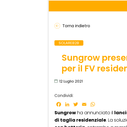
Torna indietro
SOLAREB2B
Sungrow prese
per il FV reside
12 Luglio 2021
Condividi:
Facebook
LinkedIn
Twitter
Email
WhatsApp
Sungrow
ha annunciato il
lanci
di taglia residenziale
. La sol