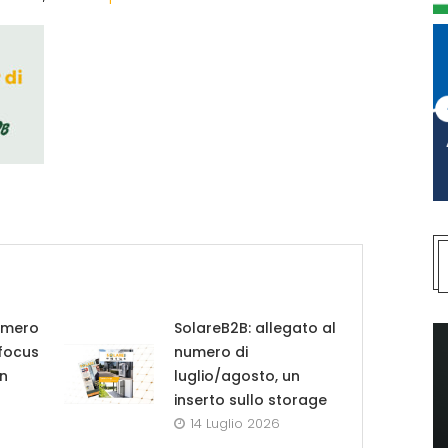
umero
SolareB2B: allegato al
 focus
numero di
in
luglio/agosto, un
inserto sullo storage
14 Luglio 2026