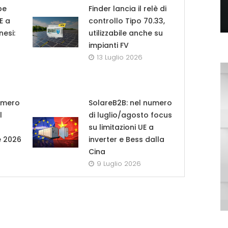
pe
Finder lancia il relè di
UE a
controllo Tipo 70.33,
nesi:
utilizzabile anche su
impianti FV
13 Luglio 2026
umero
SolareB2B: nel numero
l
di luglio/agosto focus
su limitazioni UE a
e 2026
inverter e Bess dalla
Cina
9 Luglio 2026