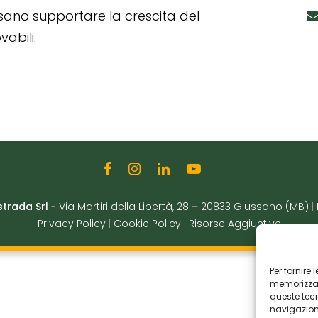
ssano supportare la crescita del
abili.
strada Srl
-
Via Martiri della Libertà, 28
–
20833 Giussano (MB)
|
Privacy Policy
|
Cookie Policy
|
Risorse Aggiuntive
Per fornire
memorizzare
queste tec
navigazione