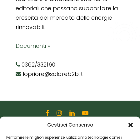
editoriali che possano supportare la
crescita del mercato delle energie
rinnovabili.
Documenti »
0362/332160
lopriore@solareb2b.it
Gestisci Consenso
Editoriale Farlastrada Srl
Via Martiri della Libertà, 28
Per fornire le migliori esperienze, utilizziamo tecnologie come i