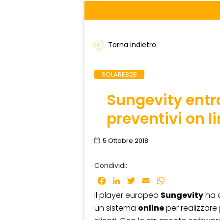
Torna indietro
SOLAREB2B
Sungevity entra
preventivi on l
5 Ottobre 2018
Condividi:
Facebook
LinkedIn
Twitter
Email
WhatsApp
Il player europeo
Sungevity
ha a
un sistema
online
per realizzare