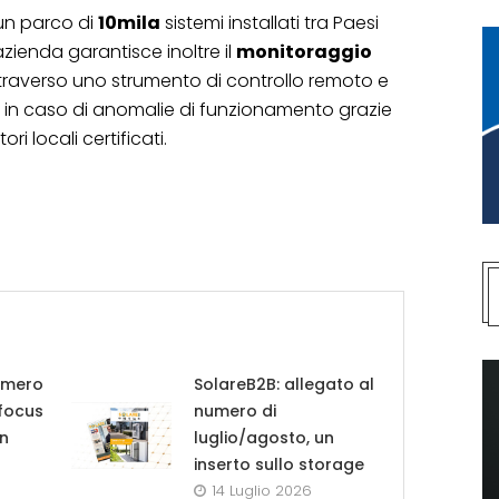
un parco di
10mila
sistemi installati tra Paesi
’azienda garantisce inoltre il
monitoraggio
i attraverso uno strumento di controllo remoto e
di in caso di anomalie di funzionamento grazie
ri locali certificati.
umero
SolareB2B: allegato al
 focus
numero di
in
luglio/agosto, un
inserto sullo storage
14 Luglio 2026