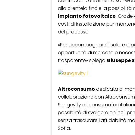
clienti. Con lo strumento softwar
alla clientela finale la possibilit
impianto fotovoltaico
. Grazie
costi di installazione pur mantene
del processo.
«Per accompagnare il solare a port
opportunità di mercato è necess
trasparente» spiega
Giuseppe S
Altroconsumo
dedicata al mondo
collaborazione con Altroconsumo 
Sungevity e i consumatori italian
possibilità di svolgere online i pri
senza trascurare l’affidabilità
Sofia.