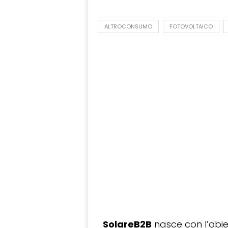
ALTROCONSUMO
FOTOVOLTAICO
SolareB2B
nasce con l’obiet