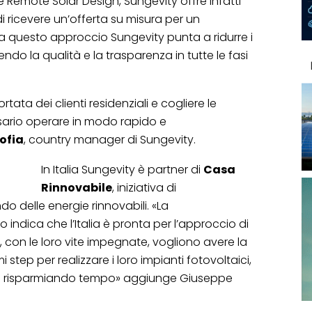
e Remote Solar Design, Sungevity offre infatti
à di ricevere un’offerta su misura per un
 a questo approccio Sungevity punta a ridurre i
ndo la qualità e la trasparenza in tutte le fasi
ata dei clienti residenziali e cogliere le
ario operare in modo rapido e
ofia
, country manager di Sungevity.
In Italia Sungevity è partner di
Casa
Rinnovabile
, iniziativa di
 delle energie rinnovabili. «La
indica che l’Italia è pronta per l’approccio di
i, con le loro vite impegnate, vogliono avere la
mi step per realizzare i loro impianti fotovoltaici,
 ma risparmiando tempo» aggiunge Giuseppe