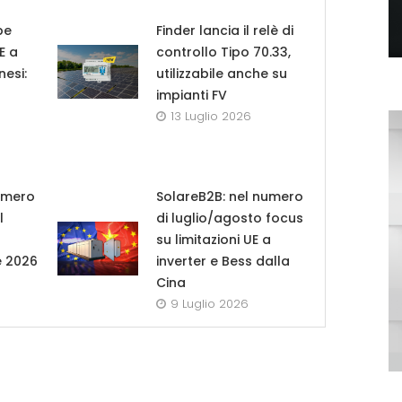
pe
Finder lancia il relè di
UE a
controllo Tipo 70.33,
nesi:
utilizzabile anche su
impianti FV
13 Luglio 2026
umero
SolareB2B: nel numero
l
di luglio/agosto focus
su limitazioni UE a
e 2026
inverter e Bess dalla
Cina
9 Luglio 2026