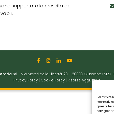
ssano supportare la crescita del
abili.
strada Srl
-
Via Martiri della Libertà, 28
–
20833 Giussano (MB)
|
Privacy Policy
|
Cookie Policy
|
Risorse Aggiuntive
Per fornire
memorizzare
queste tec
navigazione