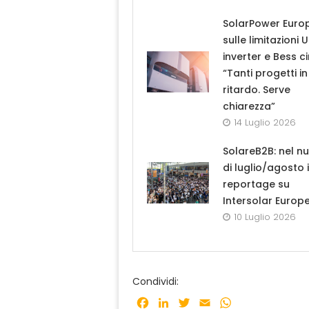
SolarPower Euro
sulle limitazioni 
inverter e Bess ci
“Tanti progetti in
ritardo. Serve
chiarezza”
14 Luglio 2026
SolareB2B: nel n
di luglio/agosto i
reportage su
Intersolar Europ
10 Luglio 2026
Condividi:
Facebook
LinkedIn
Twitter
Email
WhatsApp