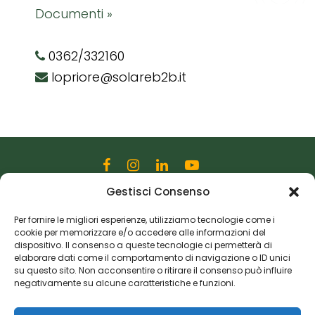
Documenti »
0362/332160
lopriore@solareb2b.it
Gestisci Consenso
Editoriale Farlastrada Srl
Via Martiri della Libertà, 28
Per fornire le migliori esperienze, utilizziamo tecnologie come i
cookie per memorizzare e/o accedere alle informazioni del
20833 Giussano (MB)
dispositivo. Il consenso a queste tecnologie ci permetterà di
P.I. 06982770965
elaborare dati come il comportamento di navigazione o ID unici
su questo sito. Non acconsentire o ritirare il consenso può influire
negativamente su alcune caratteristiche e funzioni.
Privacy Policy
Cookie Policy