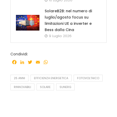
10 Luglio 2026
SolareB2B: nel numero di
luglio/agosto focus su
limitazioni UE a inverter e
Bess dalla Cina
9 Luglio 2026
Condividi:
Facebook
LinkedIn
Twitter
Email
WhatsApp
25 ANNI
EFFICIENZA ENERGETICA
FOTOVOLTAICO
RINNOVABILI
SOLARE
SUNERG